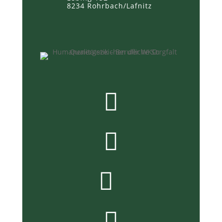
8234 Rohrbach/Lafnitz



