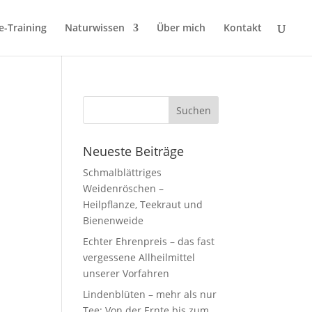
e-Training
Naturwissen
Über mich
Kontakt
Neueste Beiträge
Schmalblättriges
Weidenröschen –
Heilpflanze, Teekraut und
Bienenweide
Echter Ehrenpreis – das fast
vergessene Allheilmittel
unserer Vorfahren
Lindenblüten – mehr als nur
Tee: Von der Ernte bis zum