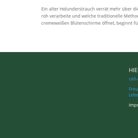
Ein alter Holunderstrauch verrät mehr über d
roh verarbeite und welche traditionelle Meth
cremeweißen Blütenschirme öffnet, beginnt für
HI
cell
Fre
Leb
Imp