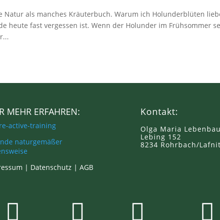
ie Natur als manches Kräuterbuch. Warum ich Holunderblüten lieb
ode heute fast vergessen ist. Wenn der Holunder im Frühsommer s
...
ER MEHR ERFAHREN:
Kontakt:
-re-active-training
Olga Maria Lebenba
Lebing 152
unde naturgemäßer
8234 Rohrbach/Lafni
ensweise
ressum |
Datenschutz
|
AGB



