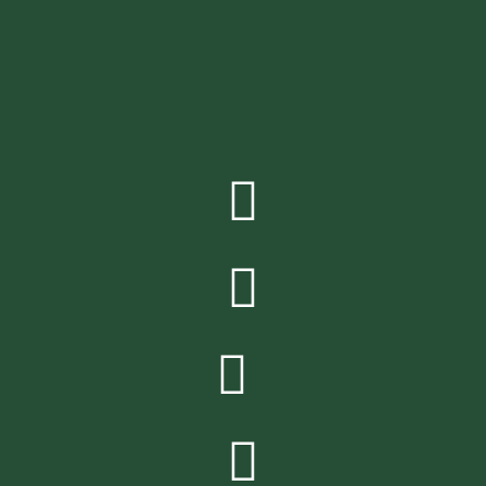



