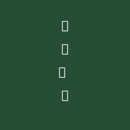



